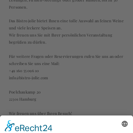
Personen.
Das Bistro jolie bietet Ihnen eine tolle Auswahl an feinen Weine
und viele leckere Speisen an.
Wir freuen uns Sie mit Ihrer persönlichen Veranstaltung
begrüßen zu dürfen.
Für weitere Fragen oder Reservierungen rufen Sie uns an oder
schreiben Sie uns eine Mail:
+49 160 55 096 10
info@bistro-jolie.com
Poelchaukamp 20
22301 Hamburg
Wir freuen uns über Ihren Besuch!
Hinweis: Bei einer Reservierung von Gruppen mit mehr als 4