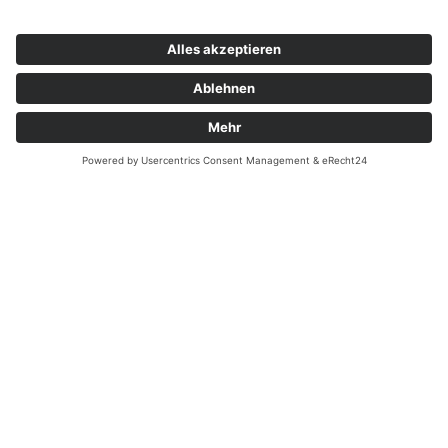
Speicherdauer
Die unmittelbar von uns über die Social-Media-Präsenz
erfassten Daten werden von unseren Systemen gelöscht,
sobald Sie uns zur Löschung auffordern, Ihre Einwilligung zur
Speicherung widerrufen oder der Zweck für die
Datenspeicherung entfällt. Gespeicherte Cookies verbleiben
auf Ihrem Endgerät, bis Sie sie löschen. Zwingende gesetzliche
Bestimmungen – insb. Aufbewahrungsfristen – bleiben
unberührt.
Auf die Speicherdauer Ihrer Daten, die von den Betreibern der
sozialen Netzwerke zu eigenen Zwecken gespeichert werden,
haben wir keinen Einfluss. Für Einzelheiten dazu informieren
Sie sich bitte direkt bei den Betreibern der sozialen Netzwerke
(z. B. in deren Datenschutzerklärung, siehe unten).