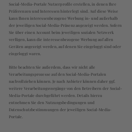
Social-Media-Portale Nutzerprofile erstellen, in denen Ihre
Präferenzen und Interessen hinterlegt sind. Auf diese Weise
kann Ihnen interessenbezogene Werbung in- und außerhalb
der jeweiligen Social-Media-Präsenz angezeigt werden. Sofern
Sie über einen Account beim jeweiligen sozialen Netzwerk
verfügen, kann die interessenbezogene Werbung auf allen
Geräten angezeigt werden, auf denen Sie eingeloggt sind oder
eingeloggt waren.
Bitte beachten Sie außerdem, dass wir nicht alle
Verarbeitungsprozesse auf den Social-Media-Portalen
nachvollziehen können. Je nach Anbieter können daher ggf.
weitere Verarbeitungsvorgänge von den Betreibern der Social-
Media-Portale durchgeführt werden. Details hierzu
entnehmen Sie den Nutzungsbedingungen und
Datenschutzbestimmungen der jeweiligen Social-Media-
Portale.