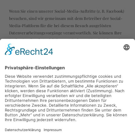
Wenn Sie einen unserer Social-Media-Auftritte (z. B. Facebook)
besuchen, sind wir gemeinsam mit dem Betreiber der Social-
Media-Plattform für die bei diesem Besuch ausgelösten
Datenverarbeitungsvorgänge verantwortlich. Sie können Ihre
Rechte (Auskunft, Berichtigung, Löschung, Einschränkung der
Verarbeitung, Datenübertragbarkeit und Beschwerde)
grundsätzlich sowohl ggü. uns als auch ggü. dem Betreiber des
jeweiligen Social-Media-Portals (z. B. ggü. Facebook) geltend
machen.
Bitte beachten Sie, dass wir trotz der gemeinsamen
Verantwortlichkeit mit den Social-Media-Portal-Betreibern
nicht vollumfänglich Einfluss auf die
Datenverarbeitungsvorgänge der Social-Media-Portale haben.
Unsere Möglichkeiten richten sich maßgeblich nach der
Unternehmenspolitik des jeweiligen Anbieters.