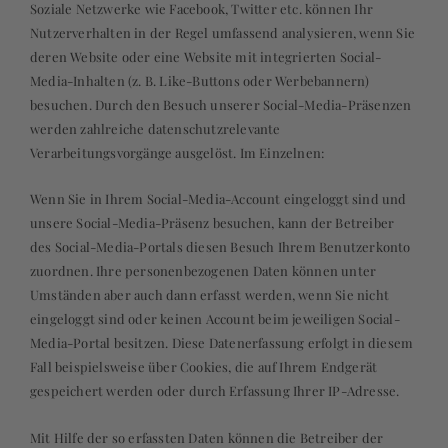
Soziale Netzwerke wie Facebook, Twitter etc. können Ihr
Nutzerverhalten in der Regel umfassend analysieren, wenn Sie
deren Website oder eine Website mit integrierten Social-
Media-Inhalten (z. B. Like-Buttons oder Werbebannern)
besuchen. Durch den Besuch unserer Social-Media-Präsenzen
werden zahlreiche datenschutzrelevante
Verarbeitungsvorgänge ausgelöst. Im Einzelnen:
Wenn Sie in Ihrem Social-Media-Account eingeloggt sind und
unsere Social-Media-Präsenz besuchen, kann der Betreiber
des Social-Media-Portals diesen Besuch Ihrem Benutzerkonto
zuordnen. Ihre personenbezogenen Daten können unter
Umständen aber auch dann erfasst werden, wenn Sie nicht
eingeloggt sind oder keinen Account beim jeweiligen Social-
Media-Portal besitzen. Diese Datenerfassung erfolgt in diesem
Fall beispielsweise über Cookies, die auf Ihrem Endgerät
gespeichert werden oder durch Erfassung Ihrer IP-Adresse.
Mit Hilfe der so erfassten Daten können die Betreiber der